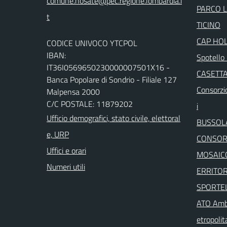
PARCO 
TICINO
CAP HO
CODICE UNIVOCO YTCPOL
IBAN:
Spotello 
IT36I0569650230000007501X16 -
CASETTA
Banca Popolare di Sondrio - Filiale 127
Consorzio
Malpensa 2000
C/C POSTALE: 11879202
i
Ufficio demografici, stato civile, elettoral
BUSSOL
e, URP
CONSORZ
Uffici e orari
MOSAICO
Numeri utili
ERRITOR
SPORTEL
ATO Ambi
etropolit