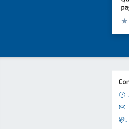
pa
Valut
Valu
Con