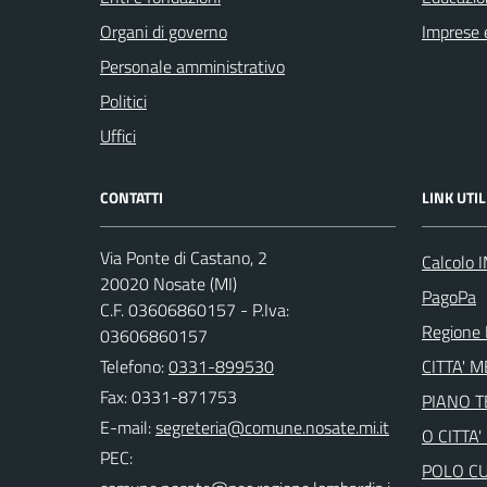
Organi di governo
Imprese 
Personale amministrativo
Politici
Uffici
CONTATTI
LINK UTIL
Via Ponte di Castano, 2
Calcolo 
20020 Nosate (MI)
PagoPa
C.F. 03606860157 - P.Iva:
Regione 
03606860157
Telefono:
0331-899530
CITTA' 
Fax: 0331-871753
PIANO 
E-mail:
O CITTA
PEC:
POLO C