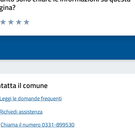
gina?
a da 1 a 5 stelle la pagina
ta 1 stelle su 5
Valuta 2 stelle su 5
Valuta 3 stelle su 5
Valuta 4 stelle su 5
Valuta 5 stelle su 5
tatta il comune
Leggi le domande frequenti
Richiedi assistenza
Chiama il numero 0331-899530