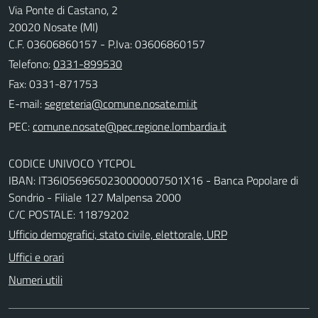
Via Ponte di Castano, 2
20020 Nosate (MI)
C.F. 03606860157 - P.Iva: 03606860157
Telefono:
0331-899530
Fax: 0331-871753
E-mail:
PEC:
CODICE UNIVOCO YTCPOL
IBAN: IT36I0569650230000007501X16 - Banca Popolare di
Sondrio - Filiale 127 Malpensa 2000
C/C POSTALE: 11879202
Ufficio demografici, stato civile, elettorale, URP
Uffici e orari
Numeri utili