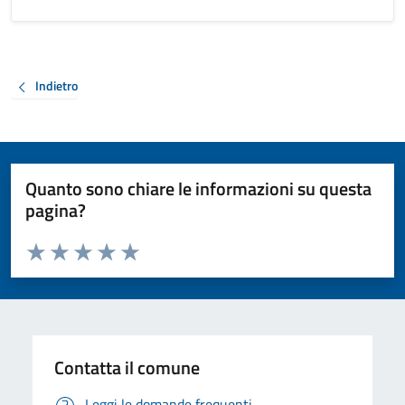
Indietro
Quanto sono chiare le informazioni su questa
pagina?
Valuta da 1 a 5 stelle la pagina
Valuta 1 stelle su 5
Valuta 2 stelle su 5
Valuta 3 stelle su 5
Valuta 4 stelle su 5
Valuta 5 stelle su 5
Contatta il comune
Leggi le domande frequenti