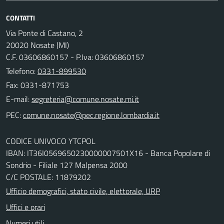
CONTATTI
Via Ponte di Castano, 2
20020 Nosate (MI)
C.F. 03606860157 - P.Iva: 03606860157
Telefono:
0331-899530
Fax: 0331-871753
E-mail:
PEC:
CODICE UNIVOCO YTCPOL
IBAN: IT36I0569650230000007501X16 - Banca Popolare di
Sondrio - Filiale 127 Malpensa 2000
C/C POSTALE: 11879202
Ufficio demografici, stato civile, elettorale, URP
Uffici e orari
Numeri utili