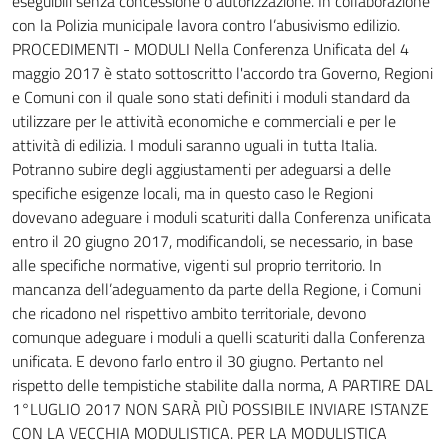
eseguibili senza concessione o autorizzazione. In collaborazione
con la Polizia municipale lavora contro l’abusivismo edilizio.
PROCEDIMENTI - MODULI Nella Conferenza Unificata del 4
maggio 2017 è stato sottoscritto l'accordo tra Governo, Regioni
e Comuni con il quale sono stati definiti i moduli standard da
utilizzare per le attività economiche e commerciali e per le
attività di edilizia. I moduli saranno uguali in tutta Italia.
Potranno subire degli aggiustamenti per adeguarsi a delle
specifiche esigenze locali, ma in questo caso le Regioni
dovevano adeguare i moduli scaturiti dalla Conferenza unificata
entro il 20 giugno 2017, modificandoli, se necessario, in base
alle specifiche normative, vigenti sul proprio territorio. In
mancanza dell’adeguamento da parte della Regione, i Comuni
che ricadono nel rispettivo ambito territoriale, devono
comunque adeguare i moduli a quelli scaturiti dalla Conferenza
unificata. E devono farlo entro il 30 giugno. Pertanto nel
rispetto delle tempistiche stabilite dalla norma, A PARTIRE DAL
1°LUGLIO 2017 NON SARÀ PIÙ POSSIBILE INVIARE ISTANZE
CON LA VECCHIA MODULISTICA. PER LA MODULISTICA