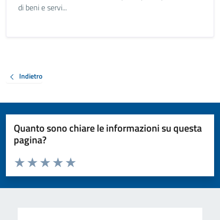
di beni e servi...
Indietro
Quanto sono chiare le informazioni su questa
pagina?
Valuta da 1 a 5 stelle la pagina
Valuta 1 stelle su 5
Valuta 2 stelle su 5
Valuta 3 stelle su 5
Valuta 4 stelle su 5
Valuta 5 stelle su 5