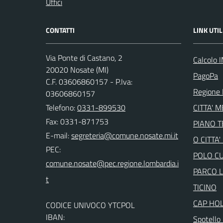
Uffici
CONTATTI
LINK UTIL
Via Ponte di Castano, 2
Calcolo 
20020 Nosate (MI)
PagoPa
C.F. 03606860157 - P.Iva:
Regione 
03606860157
Telefono:
0331-899530
CITTA' 
Fax: 0331-871753
PIANO 
E-mail:
O CITTA
PEC:
POLO C
PARCO 
TICINO
CAP HO
CODICE UNIVOCO YTCPOL
IBAN:
Spotello 