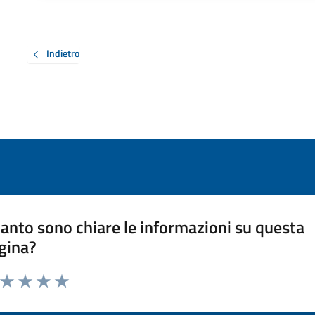
Indietro
anto sono chiare le informazioni su questa
gina?
a da 1 a 5 stelle la pagina
ta 1 stelle su 5
Valuta 2 stelle su 5
Valuta 3 stelle su 5
Valuta 4 stelle su 5
Valuta 5 stelle su 5