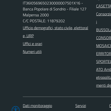
IT36I0569650230000007501X16 -
CASETTA
Banca Popolare di Sondrio - Filiale 127
Consorzio
Malpensa 2000
C/C POSTALE: 11879202
i
Ufficio demografici, stato civile, elettoral
BUSSOL
e, URP
CONSORZ
Uffici e orari
MOSAICO
Numeri utili
ERRITOR
SPORTEL
ATO Ambi
etropolit
menti dig
Dati monitoraggio
Servizi
C