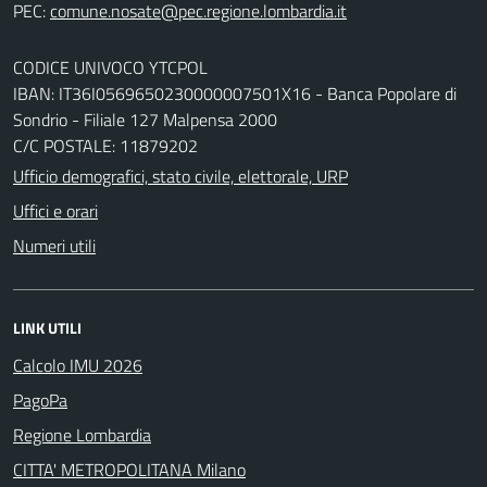
PEC:
CODICE UNIVOCO YTCPOL
IBAN: IT36I0569650230000007501X16 - Banca Popolare di
Sondrio - Filiale 127 Malpensa 2000
C/C POSTALE: 11879202
Ufficio demografici, stato civile, elettorale, URP
Uffici e orari
Numeri utili
LINK UTILI
Calcolo IMU 2026
PagoPa
Regione Lombardia
CITTA' METROPOLITANA Milano