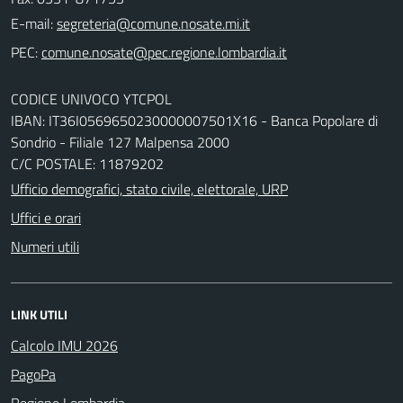
E-mail:
PEC:
CODICE UNIVOCO YTCPOL
IBAN: IT36I0569650230000007501X16 - Banca Popolare di
Sondrio - Filiale 127 Malpensa 2000
C/C POSTALE: 11879202
Ufficio demografici, stato civile, elettorale, URP
Uffici e orari
Numeri utili
LINK UTILI
Calcolo IMU 2026
PagoPa
Regione Lombardia