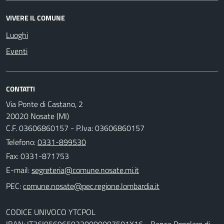
VIVERE IL COMUNE
Luoghi
Eventi
CONTATTI
Via Ponte di Castano, 2
20020 Nosate (MI)
C.F. 03606860157 - P.Iva: 03606860157
Telefono:
0331-899530
Fax: 0331-871753
E-mail:
PEC:
CODICE UNIVOCO YTCPOL
IBAN: IT36I0569650230000007501X16 - Banca Popolare di