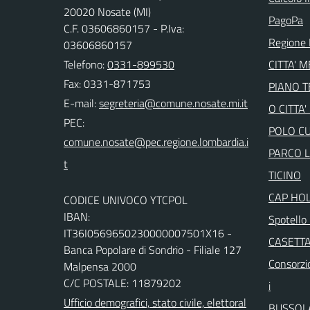
20020 Nosate (MI)
PagoPa
C.F. 03606860157 - P.Iva:
Regione 
03606860157
Telefono:
0331-899530
CITTA' 
Fax: 0331-871753
PIANO 
E-mail:
O CITTA
PEC:
POLO C
PARCO 
TICINO
CAP HO
CODICE UNIVOCO YTCPOL
IBAN:
Spotello 
IT36I0569650230000007501X16 -
CASETTA
Banca Popolare di Sondrio - Filiale 127
Consorzio
Malpensa 2000
C/C POSTALE: 11879202
i
Ufficio demografici, stato civile, elettoral
BUSSOL