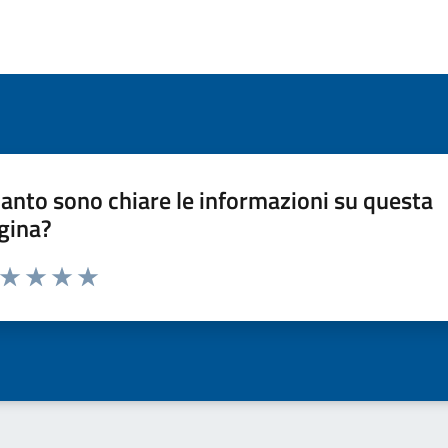
anto sono chiare le informazioni su questa
gina?
a da 1 a 5 stelle la pagina
ta 1 stelle su 5
Valuta 2 stelle su 5
Valuta 3 stelle su 5
Valuta 4 stelle su 5
Valuta 5 stelle su 5