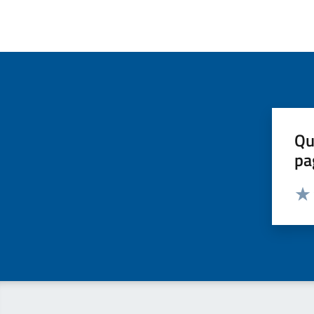
Qu
pa
Valut
Valu