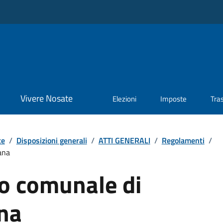
Vivere Nosate
Elezioni
Imposte
Tra
te
/
Disposizioni generali
/
ATTI GENERALI
/
Regolamenti
/
ana
o comunale di
ana