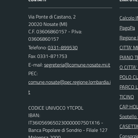
Via Ponte di Castano, 2
Calcolo 
20020 Nosate (MI)
PagoPa
C.F. 03606860157 - P.Iva:
Regione 
03606860157
Telefono:
0331-899530
CITTA' 
Fax: 0331-871753
PIANO 
E-mail:
O CITTA
PEC:
POLO C
PARCO 
TICINO
CAP HO
CODICE UNIVOCO YTCPOL
IBAN:
Spotello 
IT36I0569650230000007501X16 -
CASETTA
Banca Popolare di Sondrio - Filiale 127
Consorzio
Malpensa 2000