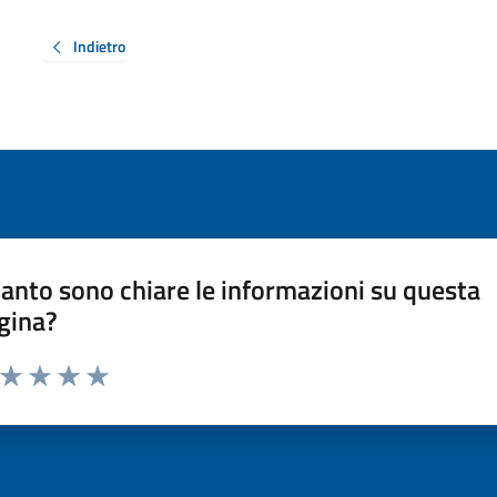
Indietro
anto sono chiare le informazioni su questa
gina?
a da 1 a 5 stelle la pagina
ta 1 stelle su 5
Valuta 2 stelle su 5
Valuta 3 stelle su 5
Valuta 4 stelle su 5
Valuta 5 stelle su 5