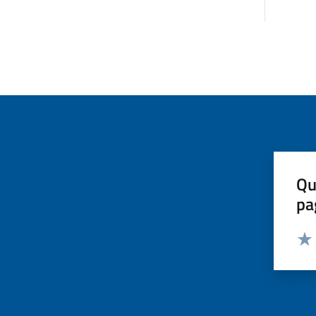
Qu
pa
Valut
Valu