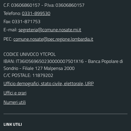
C.F. 03606860157 - P.Iva: 03606860157
Telefono:
0331-899530
Fax: 0331-871753
E-mail:
PEC:
CODICE UNIVOCO YTCPOL
IBAN: IT36I0569650230000007501X16 - Banca Popolare di
Sondrio - Filiale 127 Malpensa 2000
C/C POSTALE: 11879202
Ufficio demografici, stato civile, elettorale, URP
Uffici e orari
Numeri utili
LINK UTILI