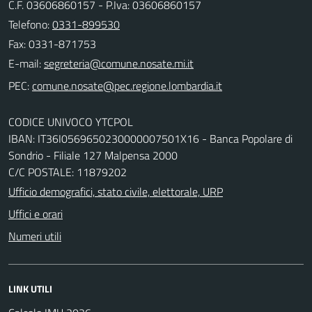
C.F. 03606860157 - P.Iva: 03606860157
Telefono:
0331-899530
Fax: 0331-871753
E-mail:
PEC:
CODICE UNIVOCO YTCPOL
IBAN: IT36I0569650230000007501X16 - Banca Popolare di
Sondrio - Filiale 127 Malpensa 2000
C/C POSTALE: 11879202
Ufficio demografici, stato civile, elettorale, URP
Uffici e orari
Numeri utili
LINK UTILI