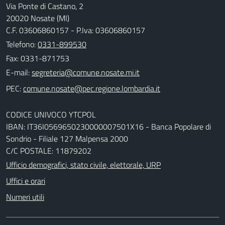
Via Ponte di Castano, 2
20020 Nosate (MI)
C.F. 03606860157 - P.Iva: 03606860157
Telefono:
0331-899530
Fax: 0331-871753
E-mail:
PEC:
CODICE UNIVOCO YTCPOL
IBAN: IT36I0569650230000007501X16 - Banca Popolare di
Sondrio - Filiale 127 Malpensa 2000
C/C POSTALE: 11879202
Ufficio demografici, stato civile, elettorale, URP
Uffici e orari
Numeri utili