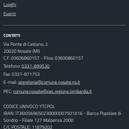
Luoghi
Eventi
CONTATTI
Via Ponte di Castano, 2
20020 Nosate (MI)
C.F. 03606860157 - P.Iva: 03606860157
Telefono:
0331-899530
Fax: 0331-871753
E-mail:
PEC:
CODICE UNIVOCO YTCPOL
IBAN: IT36I0569650230000007501X16 - Banca Popolare di
Sondrio - Filiale 127 Malpensa 2000
C/C POSTALE: 11879202