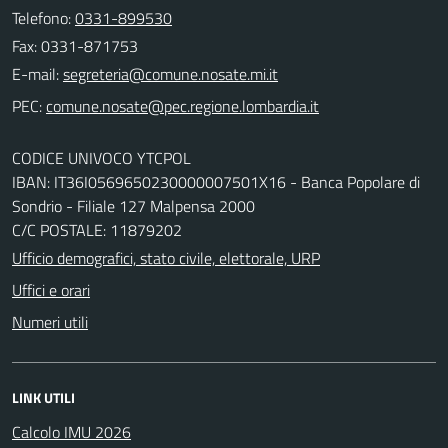
Telefono:
0331-899530
Fax: 0331-871753
E-mail:
PEC:
CODICE UNIVOCO YTCPOL
IBAN: IT36I0569650230000007501X16 - Banca Popolare di
Sondrio - Filiale 127 Malpensa 2000
C/C POSTALE: 11879202
Ufficio demografici, stato civile, elettorale, URP
Uffici e orari
Numeri utili
LINK UTILI
Calcolo IMU 2026