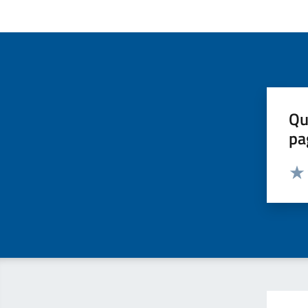
Qu
pa
Valut
Valu