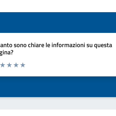
anto sono chiare le informazioni su questa
gina?
a da 1 a 5 stelle la pagina
ta 1 stelle su 5
Valuta 2 stelle su 5
Valuta 3 stelle su 5
Valuta 4 stelle su 5
Valuta 5 stelle su 5