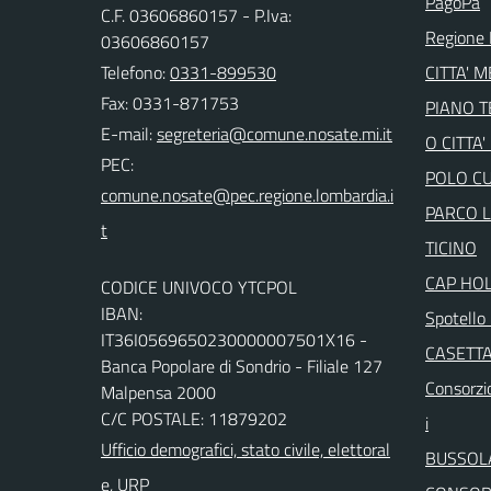
PagoPa
C.F. 03606860157 - P.Iva:
Regione 
03606860157
Telefono:
0331-899530
CITTA' 
Fax: 0331-871753
PIANO 
E-mail:
O CITTA
PEC:
POLO C
PARCO 
TICINO
CAP HO
CODICE UNIVOCO YTCPOL
IBAN:
Spotello 
IT36I0569650230000007501X16 -
CASETTA
Banca Popolare di Sondrio - Filiale 127
Consorzio
Malpensa 2000
C/C POSTALE: 11879202
i
Ufficio demografici, stato civile, elettoral
BUSSOL
e, URP