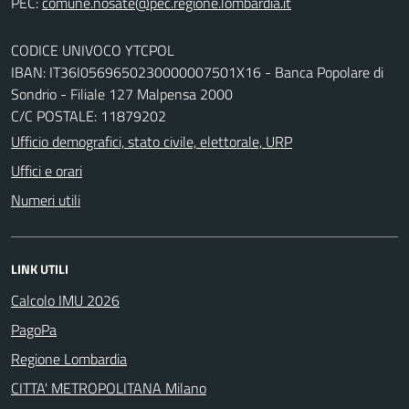
PEC:
CODICE UNIVOCO YTCPOL
IBAN: IT36I0569650230000007501X16 - Banca Popolare di
Sondrio - Filiale 127 Malpensa 2000
C/C POSTALE: 11879202
Ufficio demografici, stato civile, elettorale, URP
Uffici e orari
Numeri utili
LINK UTILI
Calcolo IMU 2026
PagoPa
Regione Lombardia
CITTA' METROPOLITANA Milano