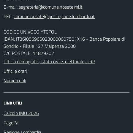
E-mail:
PEC:
CODICE UNIVOCO YTCPOL
IBAN: IT36I0569650230000007501X16 - Banca Popolare di
Sondrio - Filiale 127 Malpensa 2000
C/C POSTALE: 11879202
Ufficio demografici, stato civile, elettorale, URP
Uffici e orari
Numeri utili
LINK UTILI
Calcolo IMU 2026
PagoPa
Regione Lombardia