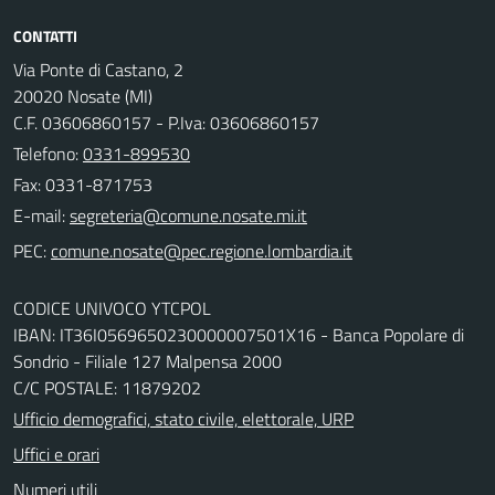
CONTATTI
Via Ponte di Castano, 2
20020 Nosate (MI)
C.F. 03606860157 - P.Iva: 03606860157
Telefono:
0331-899530
Fax: 0331-871753
E-mail:
PEC:
CODICE UNIVOCO YTCPOL
IBAN: IT36I0569650230000007501X16 - Banca Popolare di
Sondrio - Filiale 127 Malpensa 2000
C/C POSTALE: 11879202
Ufficio demografici, stato civile, elettorale, URP
Uffici e orari
Numeri utili