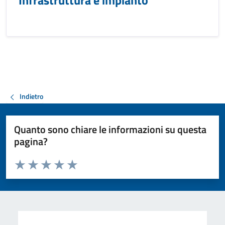
Infrastruttura e impianto
Indietro
Quanto sono chiare le informazioni su questa
pagina?
Valuta da 1 a 5 stelle la pagina
Valuta 1 stelle su 5
Valuta 2 stelle su 5
Valuta 3 stelle su 5
Valuta 4 stelle su 5
Valuta 5 stelle su 5