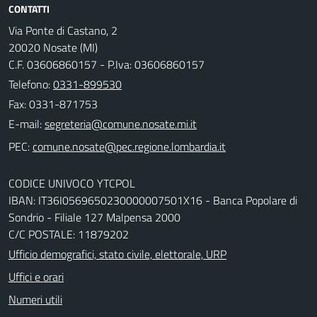
CONTATTI
Via Ponte di Castano, 2
20020 Nosate (MI)
C.F. 03606860157 - P.Iva: 03606860157
Telefono:
0331-899530
Fax: 0331-871753
E-mail:
PEC:
CODICE UNIVOCO YTCPOL
IBAN: IT36I0569650230000007501X16 - Banca Popolare di
Sondrio - Filiale 127 Malpensa 2000
C/C POSTALE: 11879202
Ufficio demografici, stato civile, elettorale, URP
Uffici e orari
Numeri utili