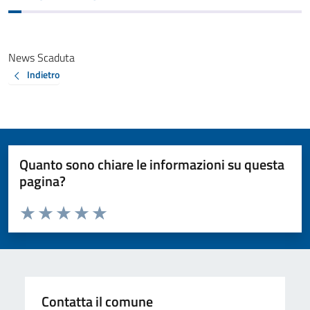
News Scaduta
Indietro
Quanto sono chiare le informazioni su questa
pagina?
Valuta da 1 a 5 stelle la pagina
Valuta 1 stelle su 5
Valuta 2 stelle su 5
Valuta 3 stelle su 5
Valuta 4 stelle su 5
Valuta 5 stelle su 5
Contatta il comune