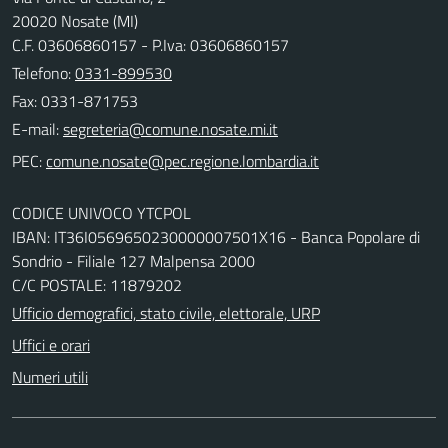
20020 Nosate (MI)
C.F. 03606860157 - P.Iva: 03606860157
Telefono:
0331-899530
Fax: 0331-871753
E-mail:
PEC:
CODICE UNIVOCO YTCPOL
IBAN: IT36I0569650230000007501X16 - Banca Popolare di
Sondrio - Filiale 127 Malpensa 2000
C/C POSTALE: 11879202
Ufficio demografici, stato civile, elettorale, URP
Uffici e orari
Numeri utili