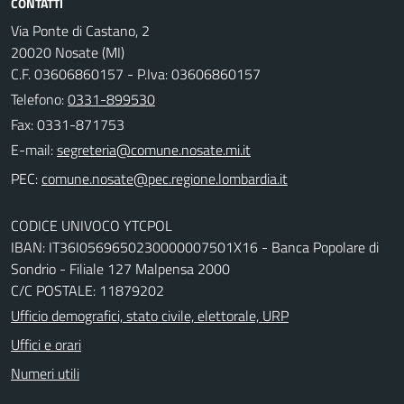
CONTATTI
Via Ponte di Castano, 2
20020 Nosate (MI)
C.F. 03606860157 - P.Iva: 03606860157
Telefono:
0331-899530
Fax: 0331-871753
E-mail:
PEC:
CODICE UNIVOCO YTCPOL
IBAN: IT36I0569650230000007501X16 - Banca Popolare di
Sondrio - Filiale 127 Malpensa 2000
C/C POSTALE: 11879202
Ufficio demografici, stato civile, elettorale, URP
Uffici e orari
Numeri utili