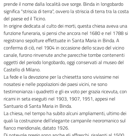
prende il nome dalla località ove sorge. Binda in longobardo
significa "striscia di terra", ovvero la striscia di terra tra la costa
del paese ed il Ticino.
In origine dedicata al culto dei morti, questa chiesa aveva una
funzione funeraria, si pensi che ancora nel 1680 e nel 1788 si
registrano sepolture effettuate in Santa Maria in Binda. A
conferma di ciò, nel 1904 in occasione dello scavo del vicino
canale, furono rinvenute anche parecchie tombe contenenti
oggetti del periodo longobardo, oggi conservati al museo del
Castello di Milano.
La fede e la devozione per la chiesetta sono vivissime nei
nosatesi e nelle popolazioni dei paesi vicini, ne sono
testimonianza i quadretti e gli ex voto per grazia ricevuta, con
ricami in seta eseguiti nel 1903, 1907, 1951, appesi nel
Santuario di Santa Maria in Binda.
La chiesa, nel tempo ha subito alcuni ampliamenti, ultimo dei
quali la costruzione dell’elegante campanile neoromanico sul
fianco meridionale, datato 1926.
Di notevole pregio sono anche gli affreschi, risalenti al 1500,