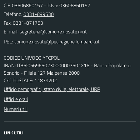
C.F. 03606860157 - P.Iva: 03606860157
Telefono:
0331-899530
Fax: 0331-871753
E-mail:
PEC:
CODICE UNIVOCO YTCPOL
IBAN: IT36I0569650230000007501X16 - Banca Popolare di
Sondrio - Filiale 127 Malpensa 2000
C/C POSTALE: 11879202
Ufficio demografici, stato civile, elettorale, URP
Uffici e orari
Numeri utili
LINK UTILI