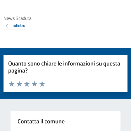
News Scaduta
Indietro
Quanto sono chiare le informazioni su questa
pagina?
Valuta da 1 a 5 stelle la pagina
Valuta 1 stelle su 5
Valuta 2 stelle su 5
Valuta 3 stelle su 5
Valuta 4 stelle su 5
Valuta 5 stelle su 5
Contatta il comune