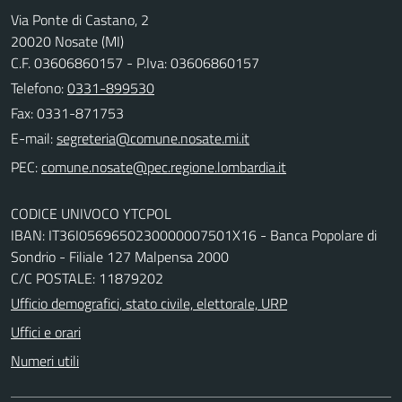
Via Ponte di Castano, 2
20020 Nosate (MI)
C.F. 03606860157 - P.Iva: 03606860157
Telefono:
0331-899530
Fax: 0331-871753
E-mail:
PEC:
CODICE UNIVOCO YTCPOL
IBAN: IT36I0569650230000007501X16 - Banca Popolare di
Sondrio - Filiale 127 Malpensa 2000
C/C POSTALE: 11879202
Ufficio demografici, stato civile, elettorale, URP
Uffici e orari
Numeri utili